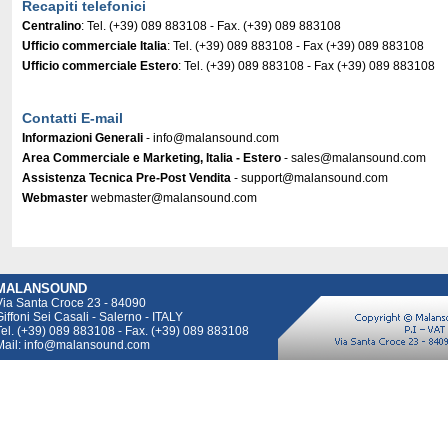
Recapiti telefonici
Centralino
: Tel. (+39) 089 883108 - Fax. (+39) 089 883108
Ufficio commerciale Italia
: Tel. (+39) 089 883108 - Fax (+39) 089 883108
Ufficio commerciale Estero
: Tel. (+39) 089 883108 - Fax (+39) 089 883108
Contatti E-mail
Informazioni Generali
- info@malansound.com
Area Commerciale e Marketing, Italia - Estero
- sales@malansound.com
Assistenza Tecnica Pre-Post Vendita
- support@malansound.com
Webmaster
webmaster@malansound.com
MALANSOUND
Via Santa Croce 23 - 84090
iffoni Sei Casali - Salerno - ITALY
Tel. (+39) 089 883108 - Fax. (+39) 089 883108
Mail: info@malansound.com