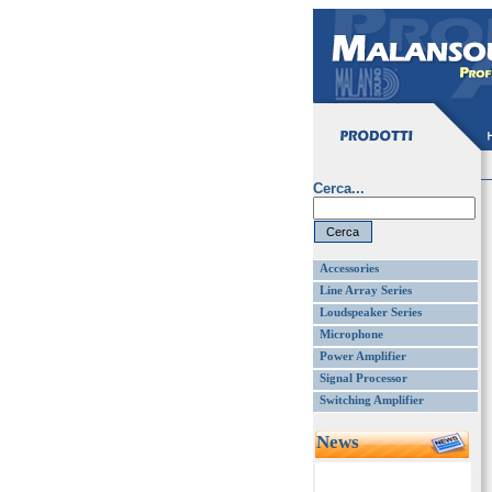
Cerca...
Accessories
Line Array Series
Loudspeaker Series
Microphone
Power Amplifier
Signal Processor
Switching Amplifier
News