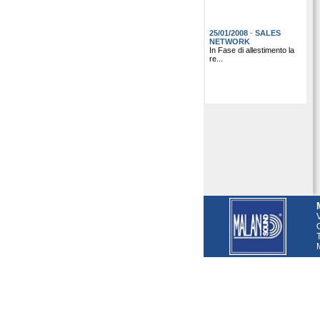
25/01/2008
-
SALES
NETWORK
In Fase di allestimento la
re...
G